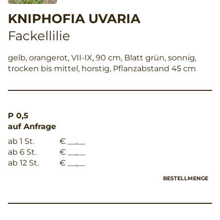
KNIPHOFIA UVARIA
Fackellilie
gelb, orangerot, VII-IX, 90 cm, Blatt grün, sonnig,
trocken bis mittel, horstig, Pflanzabstand 45 cm
P 0,5
auf Anfrage
ab 1 St.
€ __,__
ab 6 St.
€ __,__
ab 12 St.
€ __,__
BESTELLMENGE