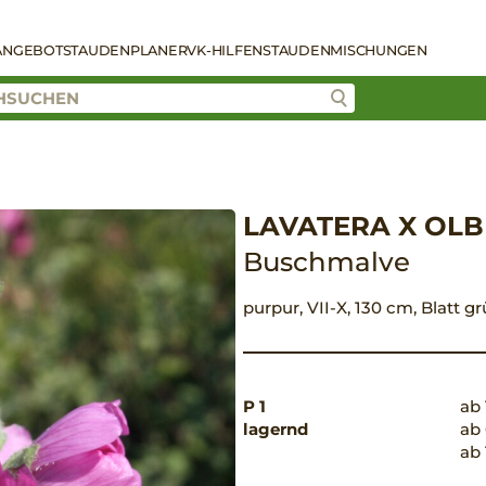
ANGEBOT
STAUDENPLANER
VK-HILFEN
STAUDENMISCHUNGEN
LAVATERA X OLB
Buschmalve
purpur, VII-X, 130 cm, Blatt g
P 1
ab 
lagernd
ab 
ab 