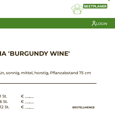
BEETPLANER
LOGIN
IA 'BURGUNDY WINE'
rün, sonnig, mittel, horstig, Pflanzabstand 75 cm
1 St.
€ __,__
6 St.
€ __,__
12 St.
€ __,__
BESTELLMENGE