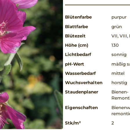
Blütenfarbe
purpur
Blattfarbe
grün
Blütezeit
VII, VIII, 
Höhe (cm)
130
Lichtbedarf
sonnig
pH-Wert
mäßig sa
Wasserbedarf
mittel
Wuchsverhalten
horstig
Staudenplaner
Bienen-
Remonti
Eigenschaften
Bienenw
remontie
Stk/m²
2