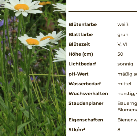
Blütenfarbe
weiß
Blattfarbe
grün
Blütezeit
V, VI
Höhe (cm)
50
Lichtbedarf
sonnig
pH-Wert
mäßig sa
Wasserbedarf
mittel
Wuchsverhalten
horstig
Staudenplaner
Bauerng
Blumenw
Eigenschaften
Bienenwe
Stk/m²
8