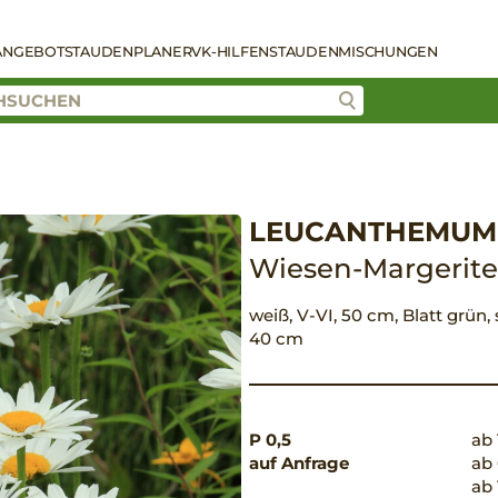
ANGEBOT
STAUDENPLANER
VK-HILFEN
STAUDENMISCHUNGEN
LEUCANTHEMUM 
Wiesen-Margerite
weiß, V-VI, 50 cm, Blatt grün,
40 cm
P 0,5
ab 
auf Anfrage
ab 
ab 