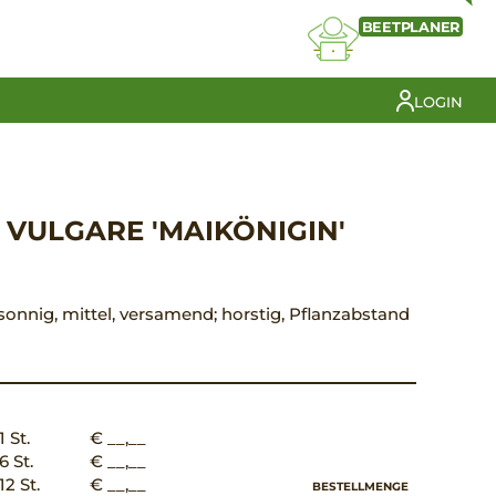
BEETPLANER
LOGIN
VULGARE 'MAIKÖNIGIN'
 sonnig, mittel, versamend; horstig, Pflanzabstand
1 St.
€ __,__
6 St.
€ __,__
12 St.
€ __,__
BESTELLMENGE