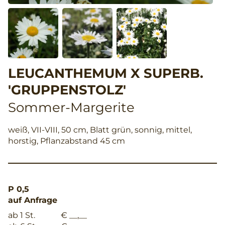
LEUCANTHEMUM X SUPERB.
'GRUPPENSTOLZ'
Sommer-Margerite
weiß, VII-VIII, 50 cm, Blatt grün, sonnig, mittel,
horstig, Pflanzabstand 45 cm
P 0,5
auf Anfrage
ab 1 St.
€ __,__