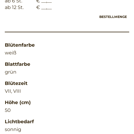
ab 6 St.
€ __,__
ab 12 St.
€ __,__
BESTELLMENGE
Blütenfarbe
weiß
Blattfarbe
grün
Blütezeit
VII, VIII
Höhe (cm)
50
Lichtbedarf
sonnig