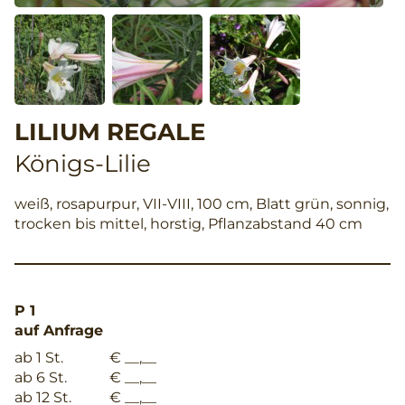
LILIUM REGALE
Königs-Lilie
weiß, rosapurpur, VII-VIII, 100 cm, Blatt grün, sonnig,
trocken bis mittel, horstig, Pflanzabstand 40 cm
P 1
auf Anfrage
ab 1 St.
€ __,__
ab 6 St.
€ __,__
ab 12 St.
€ __,__