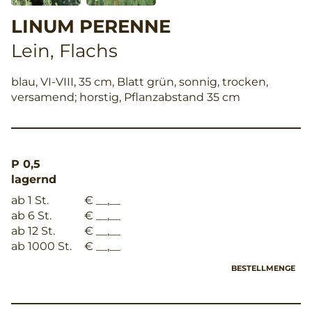
LINUM PERENNE
Lein, Flachs
blau, VI-VIII, 35 cm, Blatt grün, sonnig, trocken,
versamend; horstig, Pflanzabstand 35 cm
P 0,5
lagernd
ab 1 St.
€ __,__
ab 6 St.
€ __,__
ab 12 St.
€ __,__
ab 1000 St.
€ __,__
BESTELLMENGE