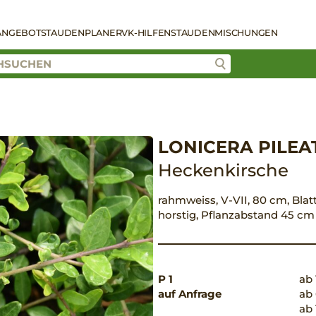
ANGEBOT
STAUDENPLANER
VK-HILFEN
STAUDENMISCHUNGEN
LONICERA PILEA
Heckenkirsche
rahmweiss, V-VII, 80 cm, Blatt
horstig, Pflanzabstand 45 cm
P 1
ab 
auf Anfrage
ab 
ab 