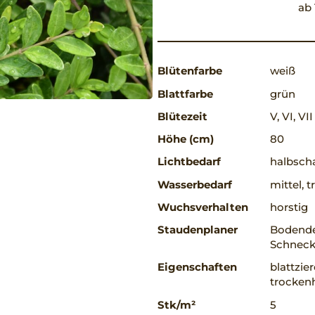
ab 
Blütenfarbe
weiß
Blattfarbe
grün
Blütezeit
V, VI, VII
Höhe (cm)
80
Lichtbedarf
halbscha
Wasserbedarf
mittel, 
Wuchsverhalten
horstig
Staudenplaner
Bodende
Schneck
Eigenschaften
blattzie
trockenh
Stk/m²
5