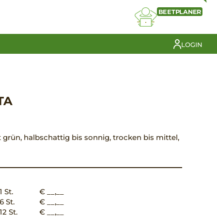
BEETPLANER
LOGIN
TA
 grün, halbschattig bis sonnig, trocken bis mittel,
1 St.
€ __,__
6 St.
€ __,__
12 St.
€ __,__