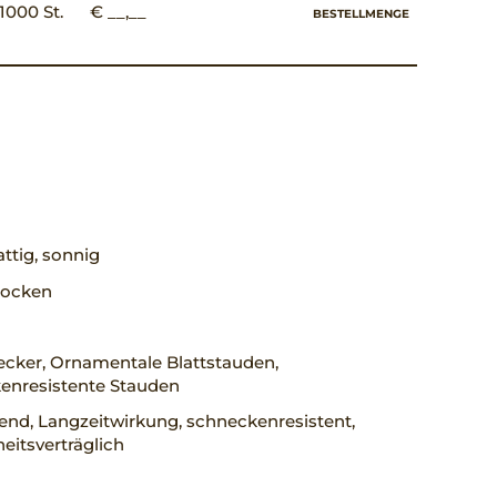
1000 St.
€ __,__
BESTELLMENGE
ttig, sonnig
trocken
cker, Ornamentale Blattstauden,
enresistente Stauden
rend, Langzeitwirkung, schneckenresistent,
eitsverträglich