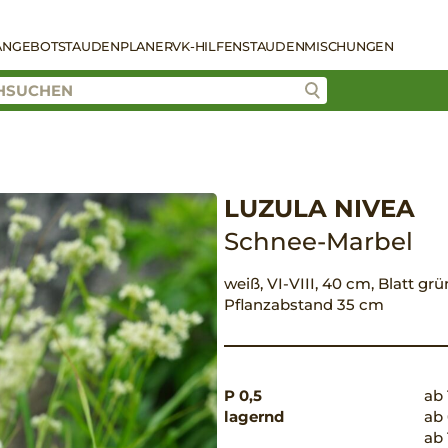
ANGEBOT
STAUDENPLANER
VK-HILFEN
STAUDENMISCHUNGEN
LUZULA NIVEA
Schnee-Marbel
weiß, VI-VIII, 40 cm, Blatt grü
Pflanzabstand 35 cm
P 0,5
ab 
lagernd
ab 
ab 