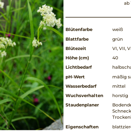
ab 
Blütenfarbe
weiß
Blattfarbe
grün
Blütezeit
VI, VII, V
Höhe (cm)
40
Lichtbedarf
halbscha
pH-Wert
mäßig s
Wasserbedarf
mittel
Wuchsverhalten
horstig
Staudenplaner
Bodende
Schneck
Trocken
Eigenschaften
blattzie