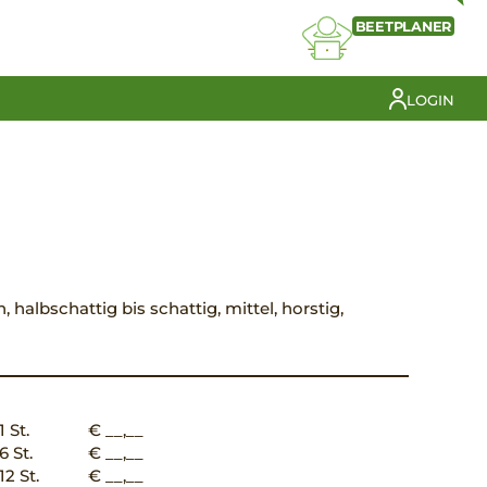
BEETPLANER
LOGIN
n, halbschattig bis schattig, mittel, horstig,
1 St.
€ __,__
6 St.
€ __,__
12 St.
€ __,__