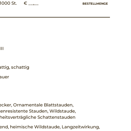
1000 St.
€ __,__
BESTELLMENGE
III
ttig, schattig
auer
cker, Ornamentale Blattstauden,
enresistente Stauden, Wildstaude,
heitsverträgliche Schattenstauden
rend, heimische Wildstaude, Langzeitwirkung,