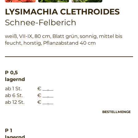
LYSIMACHIA CLETHROIDES
Schnee-Felberich
weiß, VII-IX, 80 cm, Blatt grün, sonnig, mittel bis
feucht, horstig, Pflanzabstand 40 cm
P 0,5
lagernd
ab 1 St.
€ __,__
ab 6 St.
€ __,__
ab 12 St.
€ __,__
BESTELLMENGE
P 1
lagernd