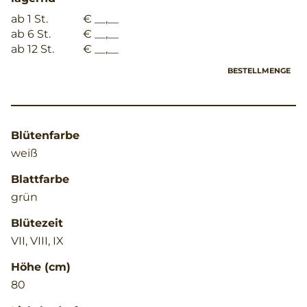
ab 1 St.
€ __,__
ab 6 St.
€ __,__
ab 12 St.
€ __,__
BESTELLMENGE
Blütenfarbe
weiß
Blattfarbe
grün
Blütezeit
VII, VIII, IX
Höhe (cm)
80