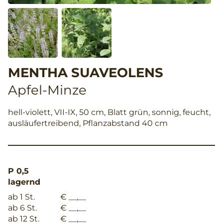
MENTHA SUAVEOLENS
Apfel-Minze
hell-violett, VII-IX, 50 cm, Blatt grün, sonnig, feucht,
ausläufertreibend, Pflanzabstand 40 cm
P 0,5
lagernd
ab 1 St.
€ __,__
ab 6 St.
€ __,__
ab 12 St.
€ __,__