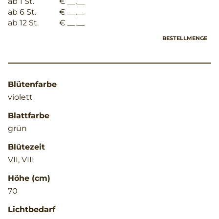
ab 1 St.
€ __,__
ab 6 St.
€ __,__
ab 12 St.
€ __,__
BESTELLMENGE
Blütenfarbe
violett
Blattfarbe
grün
Blütezeit
VII, VIII
Höhe (cm)
70
Lichtbedarf