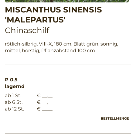
MISCANTHUS SINENSIS
'MALEPARTUS'
Chinaschilf
rötlich-silbrig, VIII-X, 180 cm, Blatt grün, sonnig,
mittel, horstig, Pflanzabstand 100 cm
P 0,5
lagernd
ab 1 St.
€ __,__
ab 6 St.
€ __,__
ab 12 St.
€ __,__
BESTELLMENGE