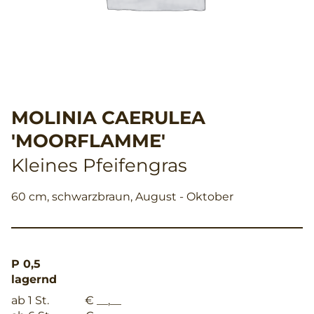
MOLINIA CAERULEA
'MOORFLAMME'
Kleines Pfeifengras
60 cm, schwarzbraun, August - Oktober
P 0,5
lagernd
ab 1 St.
€ __,__