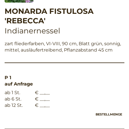
MONARDA FISTULOSA
'REBECCA'
Indianernessel
zart fliederfarben, VI-VIII, 90 cm, Blatt grün, sonnig,
mittel, ausläufertreibend, Pflanzabstand 45 cm
P 1
auf Anfrage
ab 1 St.
€ __,__
ab 6 St.
€ __,__
ab 12 St.
€ __,__
BESTELLMENGE