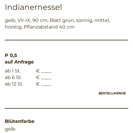
Indianernessel
gelb, VII-IX, 90 cm, Blatt grün, sonnig, mittel,
horstig, Pflanzabstand 40 cm
P 0,5
auf Anfrage
ab 1 St.
€ __,__
ab 6 St.
€ __,__
ab 12 St.
€ __,__
BESTELLMENGE
Blütenfarbe
gelb