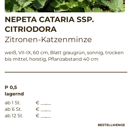
NEPETA CATARIA SSP.
CITRIODORA
Zitronen-Katzenminze
weiß, VII-IX, 60 cm, Blatt graugrün, sonnig, trocken
bis mittel, horstig, Pflanzabstand 40 cm
P 0,5
lagernd
ab 1 St.
€ __,__
ab 6 St.
€ __,__
ab 12 St.
€ __,__
BESTELLMENGE