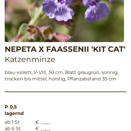
NEPETA X FAASSENII 'KIT CAT'
Katzenminze
blau-violett, V-VIII, 30 cm, Blatt graugrün, sonnig,
trocken bis mittel, horstig, Pflanzabstand 35 cm
P 0,5
lagernd
ab 1 St.
€ __,__
ab 6 St.
€ __,__