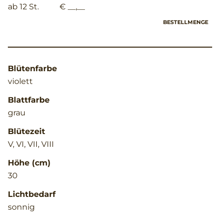
ab 12 St.
€ __,__
BESTELLMENGE
Blütenfarbe
violett
Blattfarbe
grau
Blütezeit
V, VI, VII, VIII
Höhe (cm)
30
Lichtbedarf
sonnig