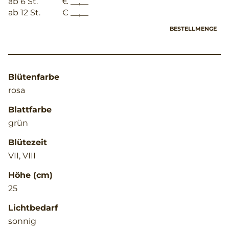
ab 6 St.
€ __,__
ab 12 St.
€ __,__
BESTELLMENGE
Blütenfarbe
rosa
Blattfarbe
grün
Blütezeit
VII, VIII
Höhe (cm)
25
Lichtbedarf
sonnig