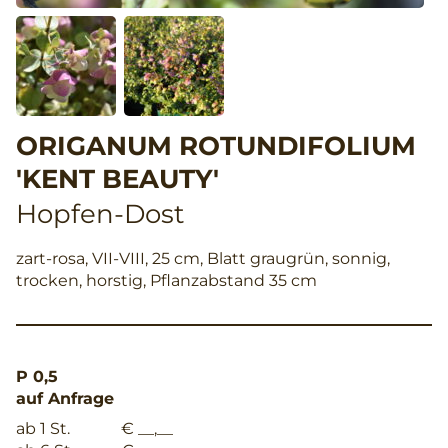
ORIGANUM ROTUNDIFOLIUM
'KENT BEAUTY'
Hopfen-Dost
zart-rosa, VII-VIII, 25 cm, Blatt graugrün, sonnig,
trocken, horstig, Pflanzabstand 35 cm
P 0,5
auf Anfrage
ab 1 St.
€ __,__