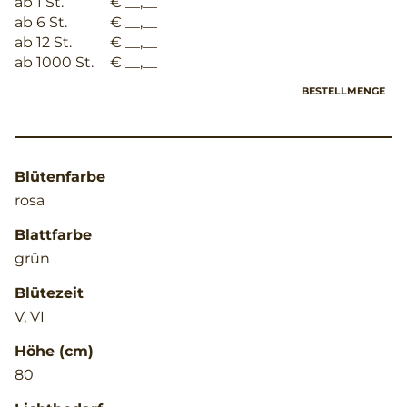
ab 1 St.
€ __,__
ab 6 St.
€ __,__
ab 12 St.
€ __,__
ab 1000 St.
€ __,__
BESTELLMENGE
Blütenfarbe
rosa
Blattfarbe
grün
Blütezeit
V, VI
Höhe (cm)
80