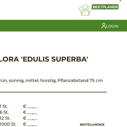
BEETPLANER
LOGIN
LORA 'EDULIS SUPERBA'
 grün, sonnig, mittel, horstig, Pflanzabstand 75 cm
1 St.
€ __,__
6 St.
€ __,__
12 St.
€ __,__
1000 St.
€ __,__
BESTELLMENGE