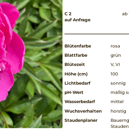
C 2
ab 
auf Anfrage
Blütenfarbe
rosa
Blattfarbe
grün
Blütezeit
V, VI
Höhe (cm)
100
Lichtbedarf
sonnig
pH-Wert
mäßig sa
Wasserbedarf
mittel
Wuchsverhalten
horstig
Staudenplaner
Bauerng
Stauden,