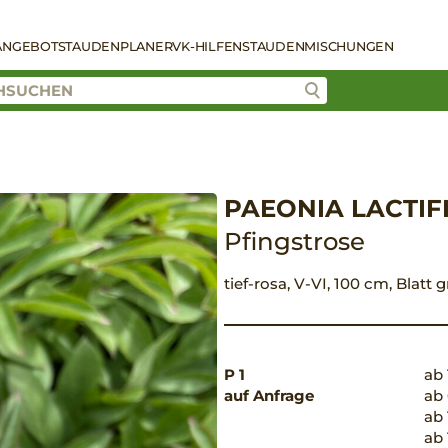
ANGEBOT
STAUDENPLANER
VK-HILFEN
STAUDENMISCHUNGEN
PAEONIA LACTIF
Pfingstrose
tief-rosa, V-VI, 100 cm, Blatt
P 1
ab 
auf Anfrage
ab 
ab 
ab 