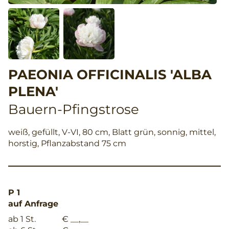
PAEONIA OFFICINALIS 'ALBA
PLENA'
Bauern-Pfingstrose
weiß, gefüllt, V-VI, 80 cm, Blatt grün, sonnig, mittel,
horstig, Pflanzabstand 75 cm
P 1
auf Anfrage
ab 1 St.
€ __,__