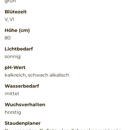
grün
Blütezeit
V, VI
Höhe (cm)
80
Lichtbedarf
sonnig
pH-Wert
kalkreich, schwach alkalisch
Wasserbedarf
mittel
Wuchsverhalten
horstig
Staudenplaner