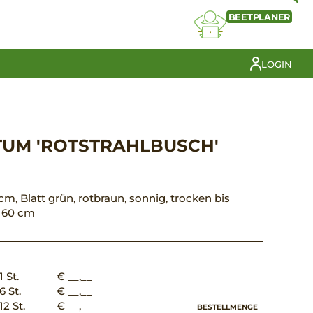
BEETPLANER
LOGIN
TUM 'ROTSTRAHLBUSCH'
 cm, Blatt grün, rotbraun, sonnig, trocken bis
d 60 cm
1 St.
€ __,__
6 St.
€ __,__
12 St.
€ __,__
BESTELLMENGE