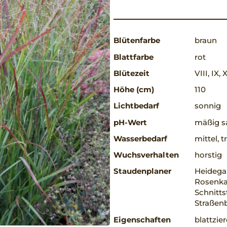
Blütenfarbe
braun
Blattfarbe
rot
Blütezeit
VIII, IX, 
Höhe (cm)
110
Lichtbedarf
sonnig
pH-Wert
mäßig sa
Wasserbedarf
mittel, 
Wuchsverhalten
horstig
Staudenplaner
Heidegar
Rosenkav
Schnitts
Straßenb
Eigenschaften
blattzie