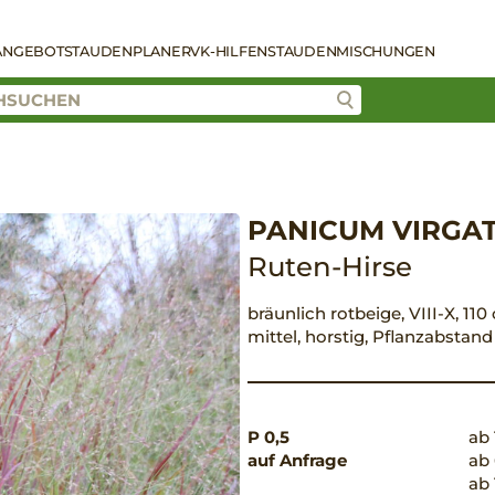
ANGEBOT
STAUDENPLANER
VK-HILFEN
STAUDENMISCHUNGEN
PANICUM VIRGA
Ruten-Hirse
bräunlich rotbeige, VIII-X, 110
mittel, horstig, Pflanzabstan
P 0,5
ab 
auf Anfrage
ab 
ab 