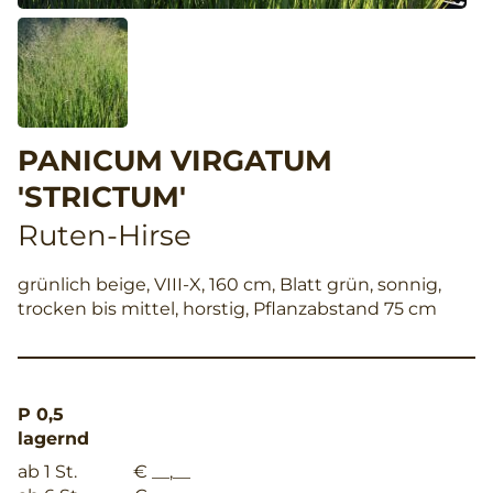
PANICUM VIRGATUM
'STRICTUM'
Ruten-Hirse
grünlich beige, VIII-X, 160 cm, Blatt grün, sonnig,
trocken bis mittel, horstig, Pflanzabstand 75 cm
P 0,5
lagernd
ab 1 St.
€ __,__