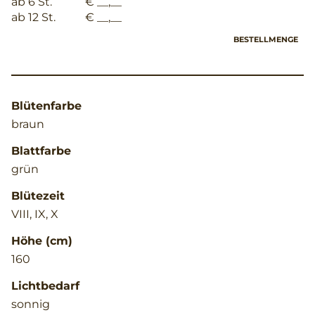
ab 6 St.
€ __,__
ab 12 St.
€ __,__
BESTELLMENGE
Blütenfarbe
braun
Blattfarbe
grün
Blütezeit
VIII, IX, X
Höhe (cm)
160
Lichtbedarf
sonnig