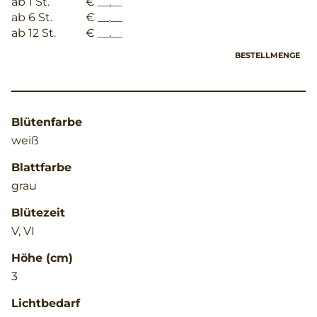
ab 1 St.
€ __,__
ab 6 St.
€ __,__
ab 12 St.
€ __,__
BESTELLMENGE
Blütenfarbe
weiß
Blattfarbe
grau
Blütezeit
V, VI
Höhe (cm)
3
Lichtbedarf