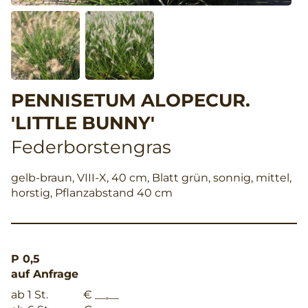
PENNISETUM ALOPECUR.
'LITTLE BUNNY'
Federborstengras
gelb-braun, VIII-X, 40 cm, Blatt grün, sonnig, mittel,
horstig, Pflanzabstand 40 cm
P 0,5
auf Anfrage
ab 1 St.
€ __,__