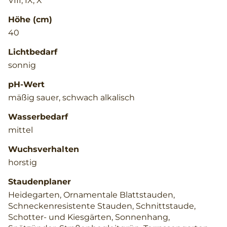
VIII, IX, X
Höhe (cm)
40
Lichtbedarf
sonnig
pH-Wert
mäßig sauer, schwach alkalisch
Wasserbedarf
mittel
Wuchsverhalten
horstig
Staudenplaner
Heidegarten, Ornamentale Blattstauden,
Schneckenresistente Stauden, Schnittstaude,
Schotter- und Kiesgärten, Sonnenhang,