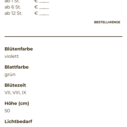
ab 1 St.
€ __,__
ab 6 St.
€ __,__
ab 12 St.
€ __,__
BESTELLMENGE
Blütenfarbe
violett
Blattfarbe
grün
Blütezeit
VII, VIII, IX
Höhe (cm)
50
Lichtbedarf