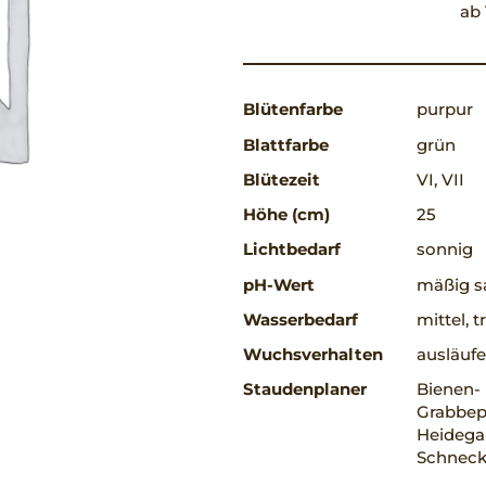
ab 
Blütenfarbe
purpur
Blattfarbe
grün
Blütezeit
VI, VII
Höhe (cm)
25
Lichtbedarf
sonnig
pH-Wert
mäßig s
Wasserbedarf
mittel, 
Wuchsverhalten
ausläufe
Staudenplaner
Bienen-
Grabbepf
Heidega
Schneck