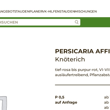
ANGEBOT
STAUDENPLANER
VK-HILFEN
STAUDENMISCHUNGEN
PERSICARIA AFFI
Knöterich
tief-rosa bis purpur-rot, VI-VI
ausläufertreibend, Pflanzabs
P 0,5
ab 
auf Anfrage
ab 
ab 