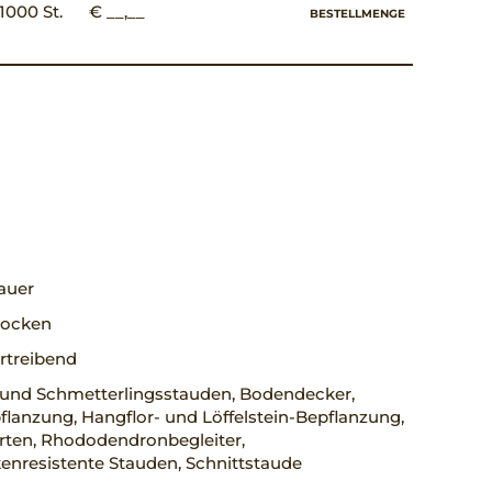
1000 St.
€ __,__
BESTELLMENGE
auer
trocken
rtreibend
 und Schmetterlingsstauden, Bodendecker,
lanzung, Hangflor- und Löffelstein-Bepflanzung,
rten, Rhododendronbegleiter,
enresistente Stauden, Schnittstaude