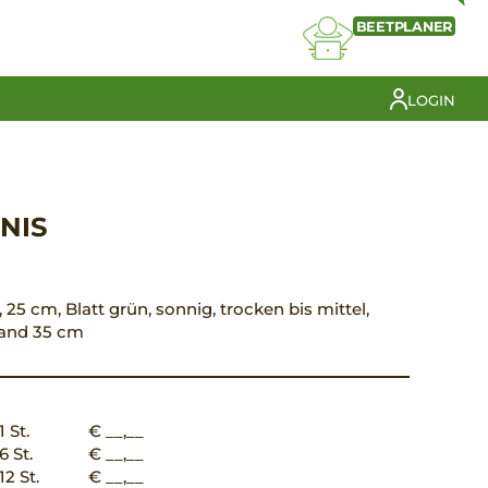
BEETPLANER
LOGIN
NIS
I, 25 cm, Blatt grün, sonnig, trocken bis mittel,
tand 35 cm
1 St.
€ __,__
6 St.
€ __,__
12 St.
€ __,__