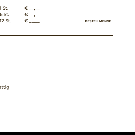
1 St.
€ __,__
6 St.
€ __,__
12 St.
€ __,__
BESTELLMENGE
ttig