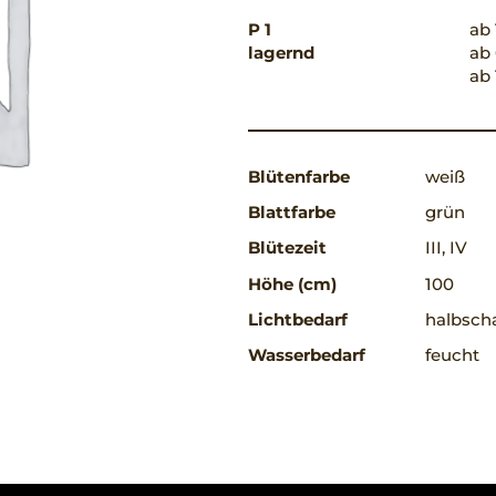
P 1
ab 
lagernd
ab 
ab 
Blütenfarbe
weiß
Blattfarbe
grün
Blütezeit
III, IV
Höhe (cm)
100
Lichtbedarf
halbscha
Wasserbedarf
feucht