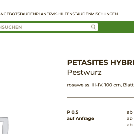
ANGEBOT
STAUDENPLANER
VK-HILFEN
STAUDENMISCHUNGEN
PETASITES HYBR
Pestwurz
rosaweiss, III-IV, 100 cm, Blat
P 0,5
ab 
auf Anfrage
ab 
ab 