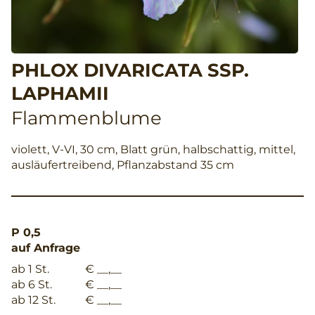
PHLOX DIVARICATA SSP.
LAPHAMII
Flammenblume
violett, V-VI, 30 cm, Blatt grün, halbschattig, mittel,
ausläufertreibend, Pflanzabstand 35 cm
P 0,5
auf Anfrage
ab 1 St.
€ __,__
ab 6 St.
€ __,__
ab 12 St.
€ __,__