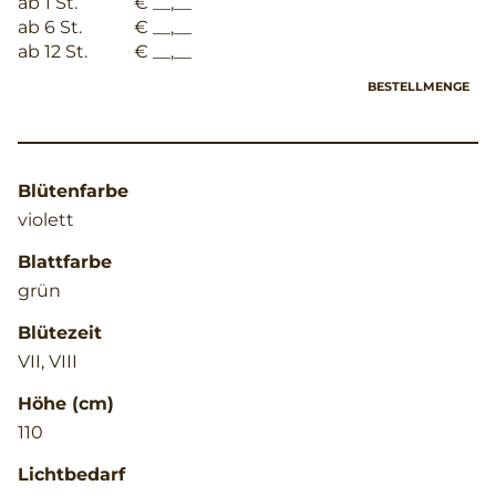
ab 1 St.
€ __,__
ab 6 St.
€ __,__
ab 12 St.
€ __,__
BESTELLMENGE
Blütenfarbe
violett
Blattfarbe
grün
Blütezeit
VII, VIII
Höhe (cm)
110
Lichtbedarf