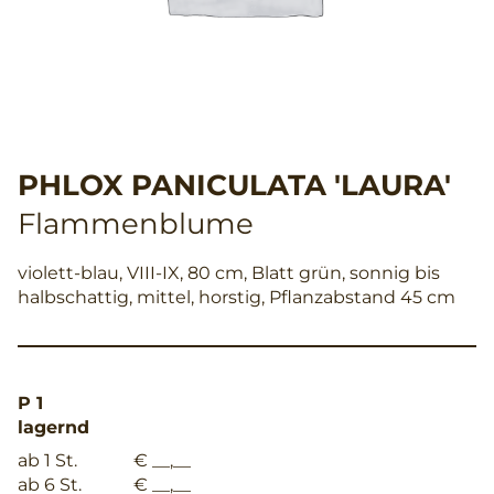
PHLOX PANICULATA 'LAURA'
Flammenblume
violett-blau, VIII-IX, 80 cm, Blatt grün, sonnig bis
halbschattig, mittel, horstig, Pflanzabstand 45 cm
P 1
lagernd
ab 1 St.
€ __,__
ab 6 St.
€ __,__