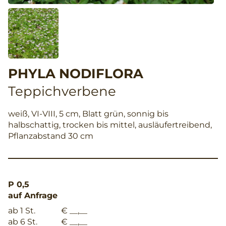
PHYLA NODIFLORA
Teppichverbene
weiß, VI-VIII, 5 cm, Blatt grün, sonnig bis
halbschattig, trocken bis mittel, ausläufertreibend,
Pflanzabstand 30 cm
P 0,5
auf Anfrage
ab 1 St.
€ __,__
ab 6 St.
€ __,__