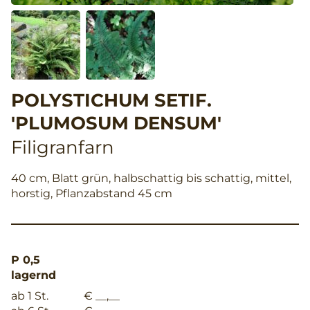
POLYSTICHUM SETIF.
'PLUMOSUM DENSUM'
Filigranfarn
40 cm, Blatt grün, halbschattig bis schattig, mittel,
horstig, Pflanzabstand 45 cm
P 0,5
lagernd
ab 1 St.
€ __,__