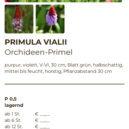
PRIMULA VIALII
Orchideen-Primel
purpur, violett, V-VI, 30 cm, Blatt grün, halbschattig,
mittel bis feucht, horstig, Pflanzabstand 30 cm
P 0,5
lagernd
ab 1 St.
€ __,__
ab 6 St.
€ __,__
ab 12 St.
€ __,__