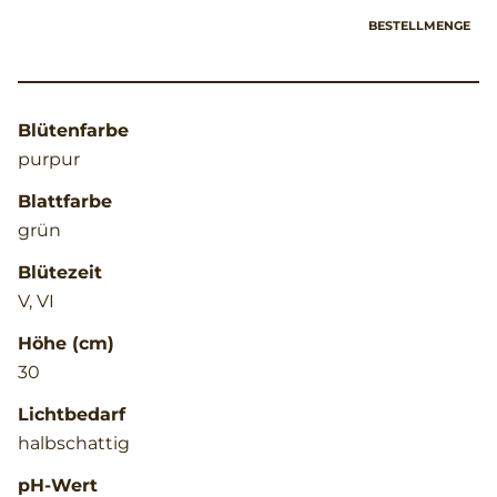
BESTELLMENGE
Blütenfarbe
purpur
Blattfarbe
grün
Blütezeit
V, VI
Höhe (cm)
30
Lichtbedarf
halbschattig
pH-Wert