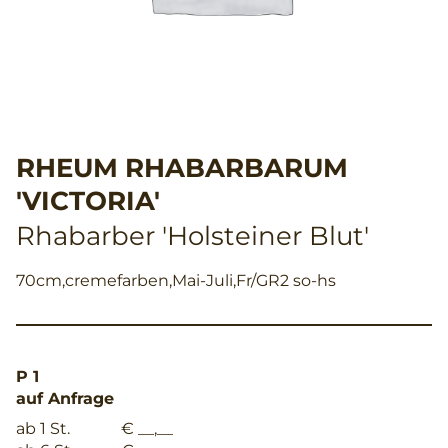
RHEUM RHABARBARUM
'VICTORIA'
Rhabarber 'Holsteiner Blut'
70cm,cremefarben,Mai-Juli,Fr/GR2 so-hs
P 1
auf Anfrage
ab 1 St.
€ __,__