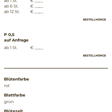
ab 1 St.
€ __,__
ab 6 St.
€ __,__
ab 12 St.
€ __,__
BESTELLMENGE
P 0,5
auf Anfrage
ab 1 St.
€ __,__
BESTELLMENGE
Blütenfarbe
rot
Blattfarbe
grün
Blütezeit