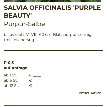
SALVIA OFFICINALIS 'PURPLE
BEAUTY'
Purpur-Salbei
blauviolett, VI-VIII, 60 cm, Blatt purpur, sonnig,
trocken, horstig
P 0,5
auf Anfrage
ab 1 St.
€ __,__
ab 6 St.
€ __,__
ab 12 St.
€ __,__
BESTELLMENGE