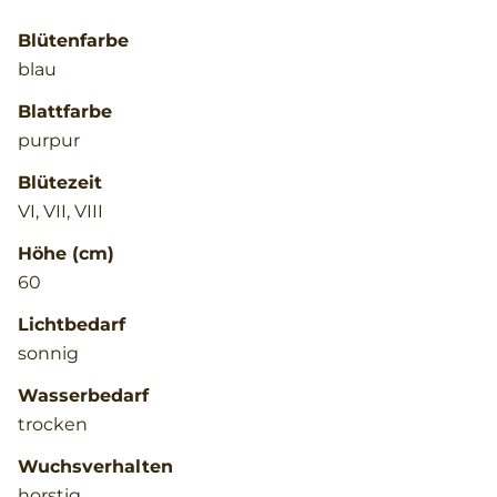
Blütenfarbe
blau
Blattfarbe
purpur
Blütezeit
VI, VII, VIII
Höhe (cm)
60
Lichtbedarf
sonnig
Wasserbedarf
trocken
Wuchsverhalten
horstig