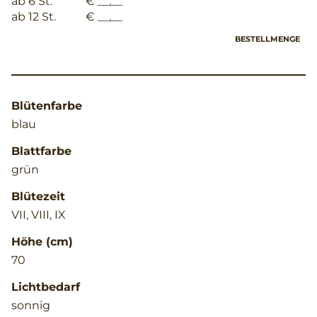
ab 6 St.
€ __,__
ab 12 St.
€ __,__
BESTELLMENGE
Blütenfarbe
blau
Blattfarbe
grün
Blütezeit
VII, VIII, IX
Höhe (cm)
70
Lichtbedarf
sonnig