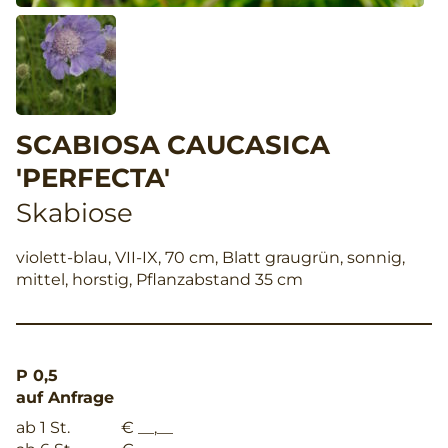
SCABIOSA CAUCASICA
'PERFECTA'
Skabiose
violett-blau, VII-IX, 70 cm, Blatt graugrün, sonnig,
mittel, horstig, Pflanzabstand 35 cm
P 0,5
auf Anfrage
ab 1 St.
€ __,__