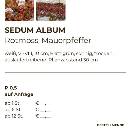
SEDUM ALBUM
Rotmoss-Mauerpfeffer
weiß, VI-VIII, 10 cm, Blatt grün, sonnig, trocken,
ausläufertreibend, Pflanzabstand 30 cm
P 0,5
auf Anfrage
ab 1 St.
€ __,__
ab 6 St.
€ __,__
ab 12 St.
€ __,__
BESTELLMENGE