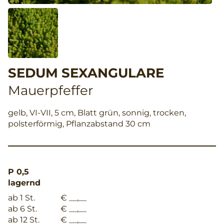
SEDUM SEXANGULARE
Mauerpfeffer
gelb, VI-VII, 5 cm, Blatt grün, sonnig, trocken,
polsterförmig, Pflanzabstand 30 cm
P 0,5
lagernd
ab 1 St.
€ __,__
ab 6 St.
€ __,__
ab 12 St.
€ __,__