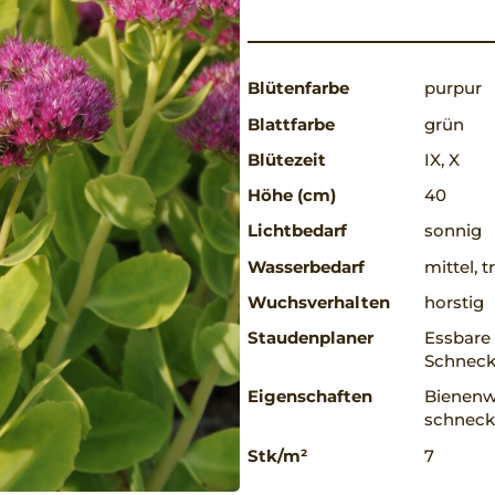
Blütenfarbe
purpur
Blattfarbe
grün
Blütezeit
IX, X
Höhe (cm)
40
Lichtbedarf
sonnig
Wasserbedarf
mittel, 
Wuchsverhalten
horstig
Staudenplaner
Essbare 
Schneck
Eigenschaften
Bienenwe
schnecke
Stk/m²
7