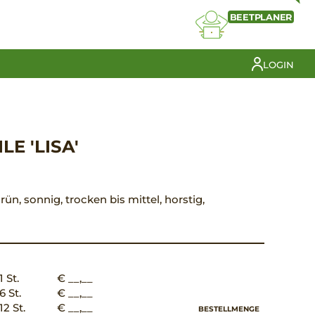
BEETPLANER
LOGIN
E 'LISA'
rün, sonnig, trocken bis mittel, horstig,
1 St.
€ __,__
6 St.
€ __,__
12 St.
€ __,__
BESTELLMENGE