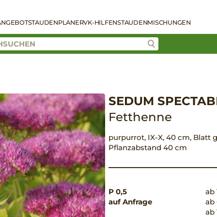
ANGEBOT
STAUDENPLANER
VK-HILFEN
STAUDENMISCHUNGEN
SEDUM SPECTABIL
Fetthenne
purpurrot, IX-X, 40 cm, Blatt g
Pflanzabstand 40 cm
P 0,5
ab 
auf Anfrage
ab 
ab 