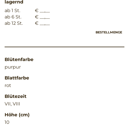
lagernd
ab 1 St.
€ __,__
ab 6 St.
€ __,__
ab 12 St.
€ __,__
BESTELLMENGE
Blütenfarbe
purpur
Blattfarbe
rot
Blütezeit
VII, VIII
Höhe (cm)
10