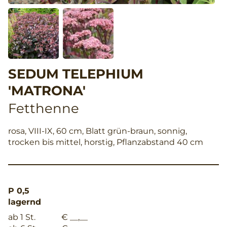
SEDUM TELEPHIUM
'MATRONA'
Fetthenne
rosa, VIII-IX, 60 cm, Blatt grün-braun, sonnig,
trocken bis mittel, horstig, Pflanzabstand 40 cm
P 0,5
lagernd
ab 1 St.
€ __,__