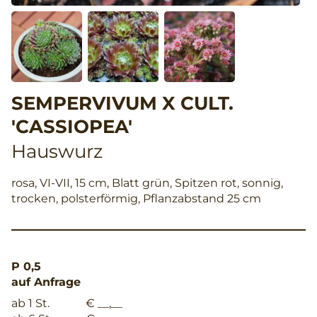
SEMPERVIVUM X CULT.
'CASSIOPEA'
Hauswurz
rosa, VI-VII, 15 cm, Blatt grün, Spitzen rot, sonnig,
trocken, polsterförmig, Pflanzabstand 25 cm
P 0,5
auf Anfrage
ab 1 St.
€ __,__