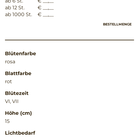
ab 6 St.
€ __,__
ab 12 St.
€ __,__
ab 1000 St.
€ __,__
BESTELLMENGE
Blütenfarbe
rosa
Blattfarbe
rot
Blütezeit
VI, VII
Höhe (cm)
15
Lichtbedarf