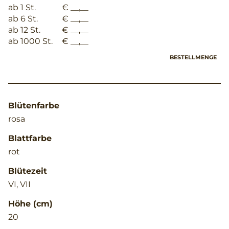
ab 1 St.
€ __,__
ab 6 St.
€ __,__
ab 12 St.
€ __,__
ab 1000 St.
€ __,__
BESTELLMENGE
Blütenfarbe
rosa
Blattfarbe
rot
Blütezeit
VI, VII
Höhe (cm)
20