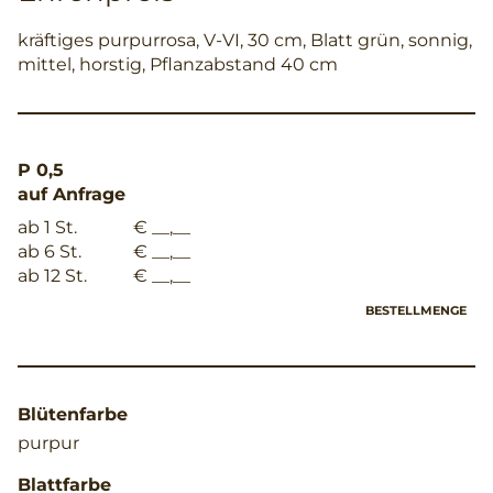
kräftiges purpurrosa, V-VI, 30 cm, Blatt grün, sonnig,
mittel, horstig, Pflanzabstand 40 cm
P 0,5
auf Anfrage
ab 1 St.
€ __,__
ab 6 St.
€ __,__
ab 12 St.
€ __,__
BESTELLMENGE
Blütenfarbe
purpur
Blattfarbe