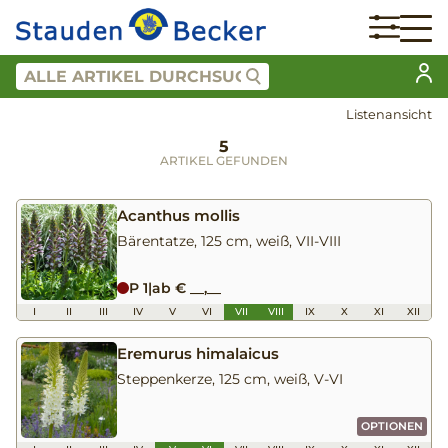
Listenansicht
5
ARTIKEL GEFUNDEN
Acanthus mollis
Bärentatze, 125 cm, weiß, VII-VIII
P 1
|
ab € __,__
I
II
III
IV
V
VI
VII
VIII
IX
X
XI
XII
Eremurus himalaicus
Steppenkerze, 125 cm, weiß, V-VI
OPTIONEN