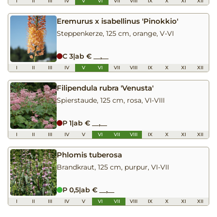
I
II
III
IV
V
VI
VII
VIII
IX
X
XI
XII
Eremurus x isabellinus 'Pinokkio'
Steppenkerze, 125 cm, orange, V-VI
C 3
|
ab € __,__
I
II
III
IV
V
VI
VII
VIII
IX
X
XI
XII
Filipendula rubra 'Venusta'
Spierstaude, 125 cm, rosa, VI-VIII
P 1
|
ab € __,__
I
II
III
IV
V
VI
VII
VIII
IX
X
XI
XII
Phlomis tuberosa
Brandkraut, 125 cm, purpur, VI-VII
P 0,5
|
ab € __,__
I
II
III
IV
V
VI
VII
VIII
IX
X
XI
XII