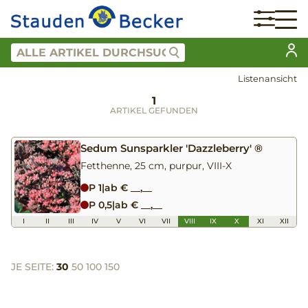
Listenansicht
1
ARTIKEL GEFUNDEN
Sedum Sunsparkler 'Dazzleberry' ®
Fetthenne, 25 cm, purpur, VIII-X
P 1
|
ab € __,__
P 0,5
|
ab € __,__
I
II
III
IV
V
VI
VII
VIII
IX
X
XI
XII
JE SEITE:
30
50
100
150