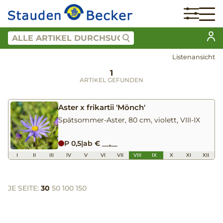
Listenansicht
1
ARTIKEL GEFUNDEN
Aster x frikartii 'Mönch'
Spätsommer-Aster, 80 cm, violett, VIII-IX
P 0,5
|
ab € __,__
I
II
III
IV
V
VI
VII
VIII
IX
X
XI
XII
JE SEITE:
30
50
100
150