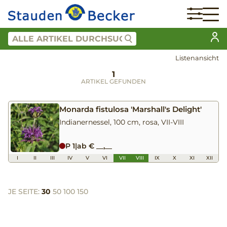
Listenansicht
1
ARTIKEL GEFUNDEN
Monarda fistulosa 'Marshall's Delight'
Indianernessel, 100 cm, rosa, VII-VIII
P 1
|
ab € __,__
I
II
III
IV
V
VI
VII
VIII
IX
X
XI
XII
JE SEITE:
30
50
100
150